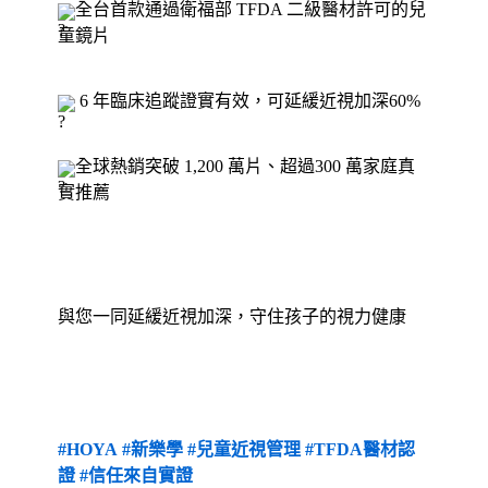
全台首款通過衛福部 TFDA 二級醫材許可的兒
童鏡片
 6 年臨床追蹤證實有效，可延緩近視加深60%
全球熱銷突破 1,200 萬片、超過300 萬家庭真
實推薦
與您一同延緩近視加深，守住孩子的視力健康
#HOYA
#新樂學
#兒童近視管理
#TFDA醫材認
證
#信任來自實證