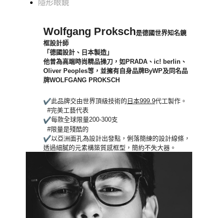
隱形眼鏡
Wolfgang Proksch
是德國世界知名鏡
框設計師
「德國設計、日本製造」
他曾為高端時尚精品操刀，如PRADA、ic! berlin、
Oliver Peoples等，並擁有自身品牌ByWP及同名品
牌WOLFG
ANG PROKSCH
此品牌交由世界頂級技術的
日本999.9
代工製作。
#完美工藝代表
每款全球限量200-300支
#限量是殘酷的
以亞洲面孔為設計出發點，俐落簡練的設計線條，
透過細膩的元素構築質感框型，簡約不失大器。